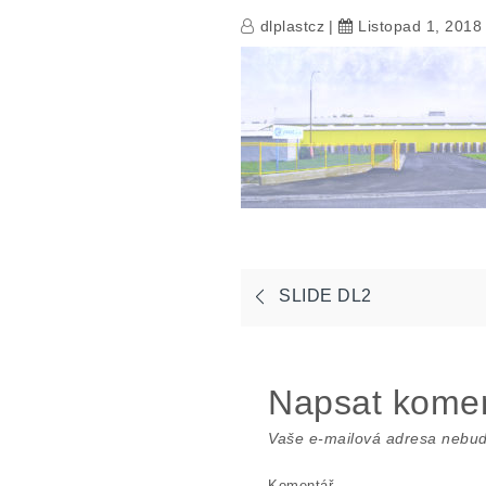
dlplastcz
Listopad 1, 2018
SLIDE DL2
Navigace
pro
Napsat kome
příspěvek
Vaše e-mailová adresa nebud
Komentář