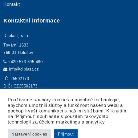
Kontakt
Kontaktní informace
DLplast, s.r.o.
Tovární 1633
769 01 Holešov
+420 573 395 480
info@dlplast.cz
IČ: 25592173
DIČ: CZ25592173
Používáme soubory cookies a podobné technologie,
abychom umožnili služby a funkčnost našeho webu a
pochopili vaši komunikaci s našimi službami. Kliknutím
na "Přijmout" souhlasíte s použitím takovýchto
© 2024 DLplast, s.r.o. | Tovární 1633, 769 01 Holešov | Tel: +420
technologií za účelem marketingu a analytiky.
573 395 480 | E-mail: info@dlplast.cz
Nastavení cookies
Přijmout
Vyrobila
agentura NET boost