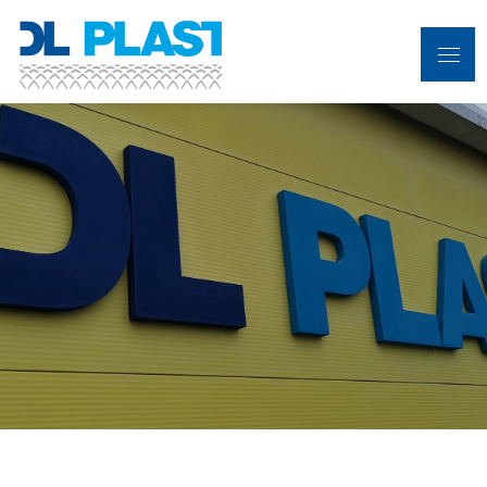
Skip
to
Menu
DL PLAST
content
Flexibilní hadice