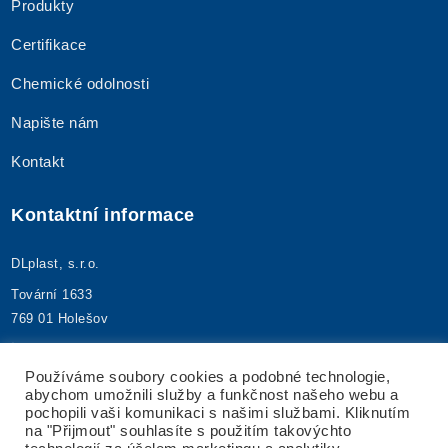
Produkty
Certifikace
Chemické odolnosti
Napište nám
Kontakt
Kontaktní informace
DLplast, s.r.o.
Tovární 1633
769 01 Holešov
+420 573 395 480
info@dlplast.cz
Používáme soubory cookies a podobné technologie,
abychom umožnili služby a funkčnost našeho webu a
IČ: 25592173
pochopili vaši komunikaci s našimi službami. Kliknutím
DIČ: CZ25592173
na "Přijmout" souhlasíte s použitím takovýchto