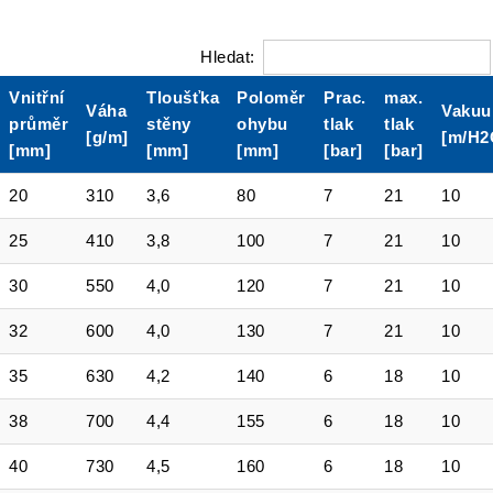
Hledat:
Vnitřní
Tloušťka
Poloměr
Prac.
max.
Váha
Vaku
průměr
stěny
ohybu
tlak
tlak
[g/m]
[m/H2
[mm]
[mm]
[mm]
[bar]
[bar]
20
310
3,6
80
7
21
10
25
410
3,8
100
7
21
10
30
550
4,0
120
7
21
10
32
600
4,0
130
7
21
10
35
630
4,2
140
6
18
10
38
700
4,4
155
6
18
10
40
730
4,5
160
6
18
10