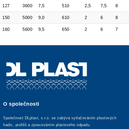
127
3600
7,5
510
2,5
7,5
8
150
5000
9,0
610
2
6
8
160
5600
9,5
650
2
6
7
O společnosti
Společnost DLplast, s.r.o. se zabývá vytlačováním plastových
hadic, profilů a zpracováním plastového odpadu.