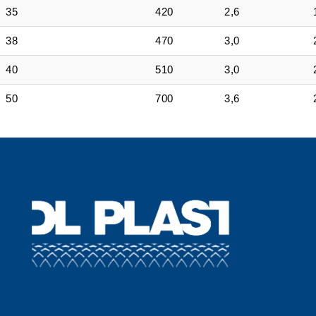
35
420
2,6
38
470
3,0
40
510
3,0
50
700
3,6