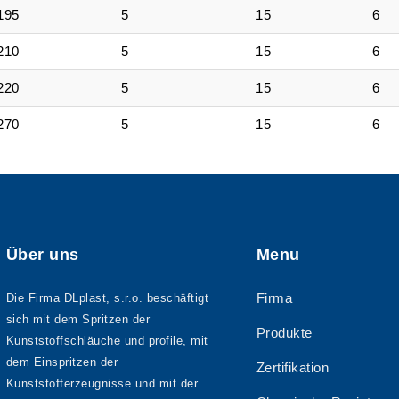
195
5
15
6
210
5
15
6
220
5
15
6
270
5
15
6
Über uns
Menu
Firma
Die Firma DLplast, s.r.o. beschäftigt
sich mit dem Spritzen der
Produkte
Kunststoffschläuche und profile, mit
dem Einspritzen der
Zertifikation
Kunststofferzeugnisse und mit der