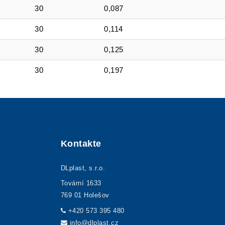
30
0,087
30
0,114
30
0,125
30
0,197
Kontakte
DLplast, s.r.o.
Tovární 1633
769 01 Holešov
+420 573 395 480
info@dlplast.cz