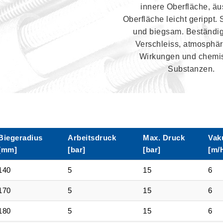
innere Oberfläche, äu
Oberfläche leicht gerippt. 
und biegsam. Beständi
Verschleiss, atmosphä
Wirkungen und chemi
Substanzen.
Biegeradius
Arbeitsdruck
Max. Druck
Vak
[mm]
[bar]
[bar]
[m/
140
5
15
6
170
5
15
6
180
5
15
6