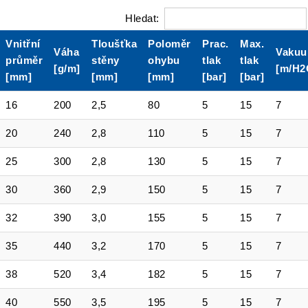
Hledat:
Vnitřní
Tloušťka
Poloměr
Prac.
Max.
Váha
Vaku
průměr
stěny
ohybu
tlak
tlak
[g/m]
[m/H2
[mm]
[mm]
[mm]
[bar]
[bar]
16
200
2,5
80
5
15
7
20
240
2,8
110
5
15
7
25
300
2,8
130
5
15
7
30
360
2,9
150
5
15
7
32
390
3,0
155
5
15
7
35
440
3,2
170
5
15
7
38
520
3,4
182
5
15
7
40
550
3,5
195
5
15
7