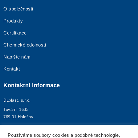
O společnosti
Produkty
Certifikace
Chemické odolnosti
Napište nám
Kontakt
Kontaktní informace
DLplast, s.r.o.
Tovární 1633
769 01 Holešov
+420 573 395 480
info@dlplast.cz
Používáme soubory cookies a podobné technologie,