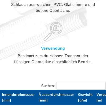
Schlauch aus weichem PVC. Glatte innere und
äubere Oberfläche.
Verwendung
Bestimmt zum drucklosen Transport der
flüssigen Ölprodukte einschlieblich Benzin.
Suchen:
Innendurchmesser
Äusserdurchmesser
Gewicht
Verp
[mm]
[mm]
[g/m]
[m]