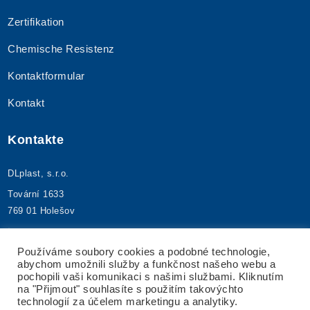
Zertifikation
Chemische Resistenz
Kontaktformular
Kontakt
Kontakte
DLplast, s.r.o.
Tovární 1633
769 01 Holešov
+420 573 395 480
info@dlplast.cz
Používáme soubory cookies a podobné technologie,
abychom umožnili služby a funkčnost našeho webu a
IČ: 25592173
pochopili vaši komunikaci s našimi službami. Kliknutím
DIČ: CZ25592173
na "Přijmout" souhlasíte s použitím takovýchto
technologií za účelem marketingu a analytiky.